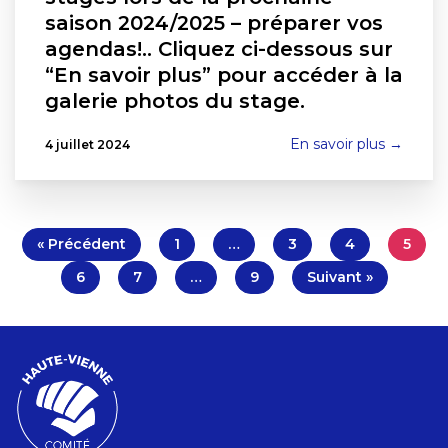
saison 2024/2025 – préparer vos
agendas!.. Cliquez ci-dessous sur
“En savoir plus” pour accéder à la
galerie photos du stage.
En savoir plus →
4 juillet 2024
« Précédent
1
…
3
4
5
6
7
…
9
Suivant »