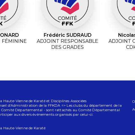
LEONARD
Frédéric SUDRAUD
Nicola
 FÉMININE
ADJOINT RESPONSABLE
ADJOINT 
DES GRADES
CD
 Haute-Vienne de Karaté et Disciplines Associées
C
seil d'Administration de la FFKDA => Les clubs du département de la
A
e Comité Départemental - sont rattachés au Comité Départemental
ticiper aux divers événements organisés par celui-ci.
a Haute-Vienne de Karaté