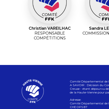
Christian VAREILHAC
Sandra 
RESPONSABLE
COMMISSION
COMPÉTITIONS
Comité Départemental de la
A SAVOIR : Décision du Con
Creuse - étant dépourvu d
de la Haute-Vienne pour par
Adresse:
Comité Départemental de l
CHEOPS 87