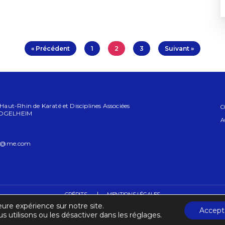
« Précédent
1
2
3
Suivant »
ut-Rhin de Karaté et Disciplines Associées
C
 LOGELHEIM
A
n@me.com
CRÉDITS
MENTIONS LÉGALES
eure expérience sur notre site.
Accept
s utilisons ou les désactiver dans les réglages.