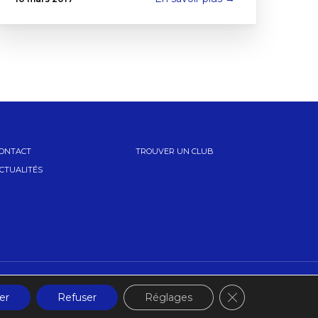
ONTACT
TROUVER UN CLUB
CTUALITÉS
Fermer la banniè
er
Refuser
Réglages