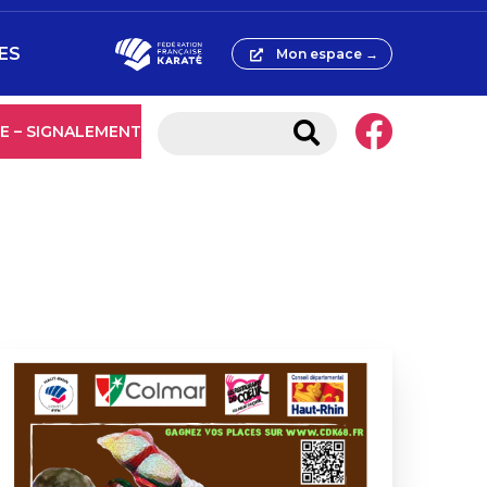
ES
Mon espace →
E – SIGNALEMENT