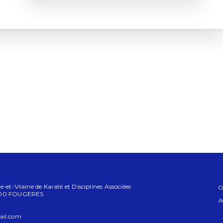
-et-Vilaine de Karaté et Disciplines Associées
C
5300 FOUGERES
A
ail.com