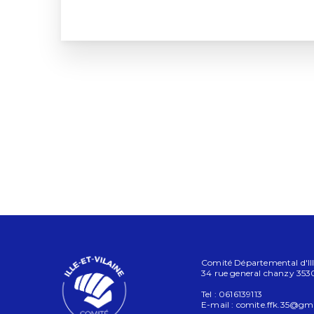
Comité Départemental d'Ille
34 rue general chanzy 3
Tel : 0616139113
E-mail :
comite.ffk.35@gm