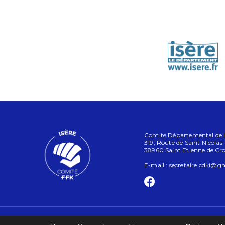
Comité Départemental de l'I
319, Route de Saint Nicolas
38960 Saint Etienne de Cr
E-mail :
secretaire.cdki@g