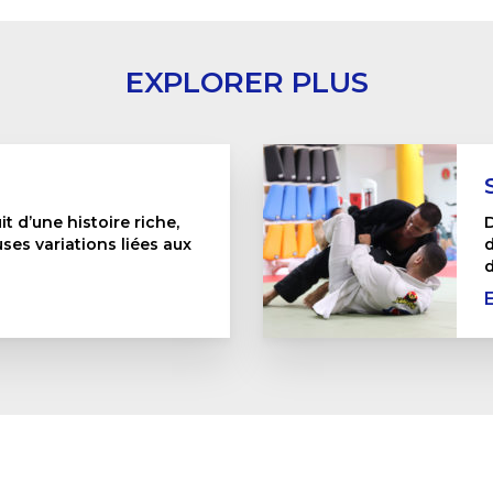
EXPLORER PLUS
it d’une histoire riche,
D
es variations liées aux
d
d