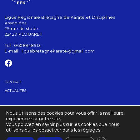
Ligue Régionale Bretagne de Karaté et Disciplines
Associées
29 rue du stade
22420 PLOUARET
Tel : 0608948913
E-mail :
liguebretagnekarate@gmail.com
CONTACT
ACTUALITÉS
GRADES
Nous utilisons des cookies pour vous offrir la meilleure
TROUVER UN CLUB
expérience sur notre site.
Vous pouvez en savoir plus sur les cookies que nous
utilisons ou les désactiver dans les réglages.
CRÉDITS
MENTIONS LÉGALES