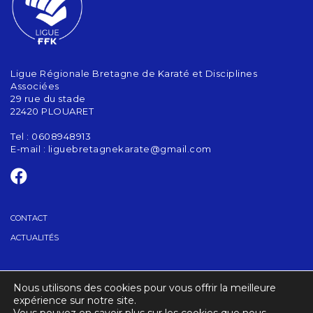
Ligue Régionale Bretagne de Karaté et Disciplines
Associées
29 rue du stade
22420 PLOUARET
Tel : 0608948913
E-mail :
liguebretagnekarate@gmail.com
CONTACT
ACTUALITÉS
GRADES
Nous utilisons des cookies pour vous offrir la meilleure
TROUVER UN CLUB
expérience sur notre site.