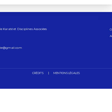
 Karaté et Disciplines Associées
C
A
ate@gmail.com
CRÉDITS
MENTIONS LÉGALES