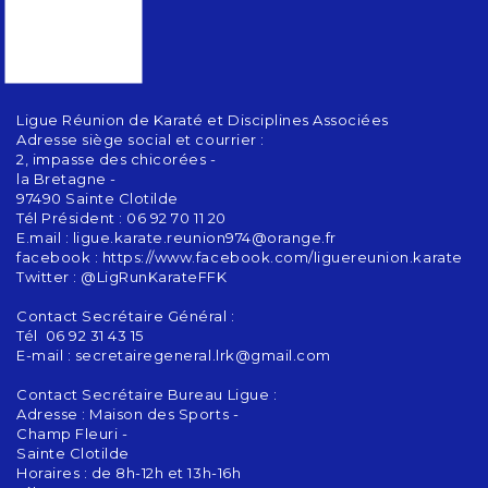
Ligue Réunion de Karaté et Disciplines Associées
Adresse siège social et courrier :
2, impasse des chicorées -
la Bretagne -
97490 Sainte Clotilde
Tél Président : 06 92 70 11 20
E.mail : ligue.karate.reunion974@orange.fr
facebook : https://www.facebook.com/liguereunion.karate
Twitter : @LigRunKarateFFK
Contact Secrétaire Général :
Tél 06 92 31 43 15
E-mail : secretairegeneral.lrk@gmail.com
Contact Secrétaire Bureau Ligue :
Adresse : Maison des Sports -
Champ Fleuri -
Sainte Clotilde
Horaires : de 8h-12h et 13h-16h