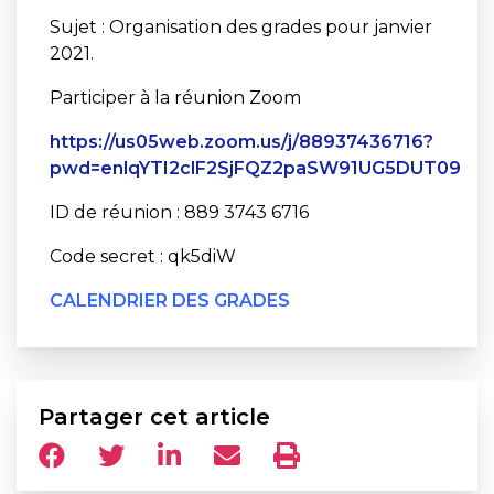
Sujet : Organisation des grades pour janvier
2021.
Participer à la réunion Zoom
https://us05web.zoom.us/j/88937436716?
pwd=enlqYTI2clF2SjFQZ2paSW91UG5DUT09
ID de réunion : 889 3743 6716
Code secret : qk5diW
CALENDRIER DES GRADES
Partager cet article