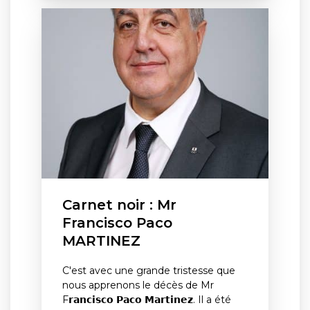
Carnet noir : Mr
Francisco Paco
MARTINEZ
C'est avec une grande tristesse que
nous apprenons le décès de Mr
F𝗿𝗮𝗻𝗰𝗶𝘀𝗰𝗼 𝗣𝗮𝗰𝗼 𝗠𝗮𝗿𝘁𝗶𝗻𝗲𝘇. Il a été