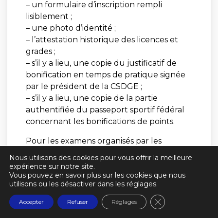
– un formulaire d’inscription rempli
lisiblement ;
– une photo d’identité ;
– l’attestation historique des licences et
grades ;
– s’il y a lieu, une copie du justificatif de
bonification en temps de pratique signée
par le président de la CSDGE ;
– s’il y a lieu, une copie de la partie
authentifiée du passeport sportif fédéral
concernant les bonifications de points.
Pour les examens organisés par les
commissions départementales des grades
Nous utilisons des cookies pour vous offrir la meilleure
(CODG), le dossier de candidature devra
expérience sur notre site.
Vous pouvez en savoir plus sur les cookies que nous
être remis au siège du comité
utilisons ou les désactiver dans les réglages.
départemental de karaté. Après gestion et
inscription, le Président du comité
Fermer la banniè
Accepter
Refuser
Réglages
départemental transmettra le dossier de