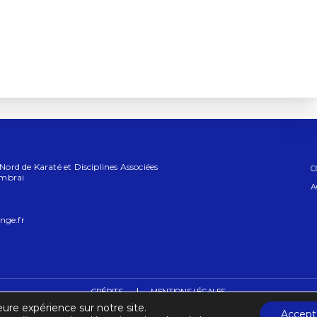
rd de Karaté et Disciplines Associées
C
ambrai
A
nge.fr
CRÉDITS
MENTIONS LÉGALES
eure expérience sur notre site.
Accept