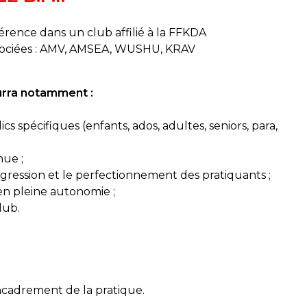
érence dans un club affilié à la FFKDA
 associées : AMV, AMSEA, WUSHU, KRAV
ourra notamment :
cs spécifiques (enfants, ados, adultes, seniors, para,
nue ;
ression et le perfectionnement des pratiquants ;
en pleine autonomie ;
lub.
encadrement de la pratique.