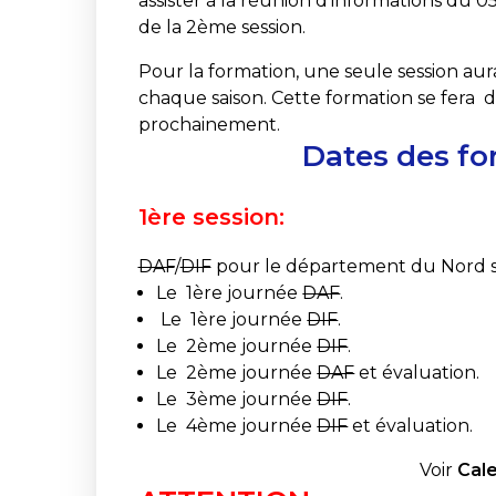
assister à la réunion d’informations du 05
de la 2ème session.
Pour la formation, une seule session aur
chaque saison. Cette formation se fera
prochainement.
Dates des fo
1ère session:
DAF
/
DIF
pour le département du Nord s
Le 1ère journée
DAF
.
Le 1ère journée
DIF
.
Le 2ème journée
DIF
.
Le 2ème journée
DAF
et évaluation.
Le 3ème journée
DIF
.
Le 4ème journée
DIF
et évaluation.
Voir
Cal