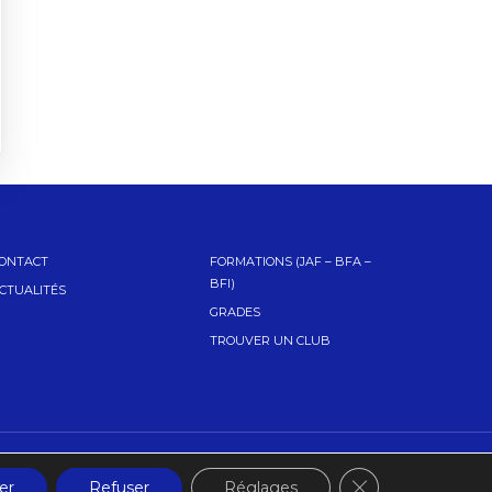
ONTACT
FORMATIONS (JAF – BFA –
BFI)
CTUALITÉS
GRADES
TROUVER UN CLUB
Fermer la banniè
er
Refuser
Réglages