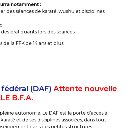
pourra notamment :
rer des séances de karaté, wushu et disciplines
b ;
é des pratiquants lors des séances.
és de la FFK de 14 ans et plus.
 fédéral (DAF)
Attente nouvelle
E B.F.A.
leine autonomie. Le DAF est la porte d’accès à
até et de ses disciplines associées, dans tout
l’enseignement dans des petites structures