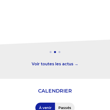
N
t
n
Voir toutes les actus →
CALENDRIER
À venir
Passés