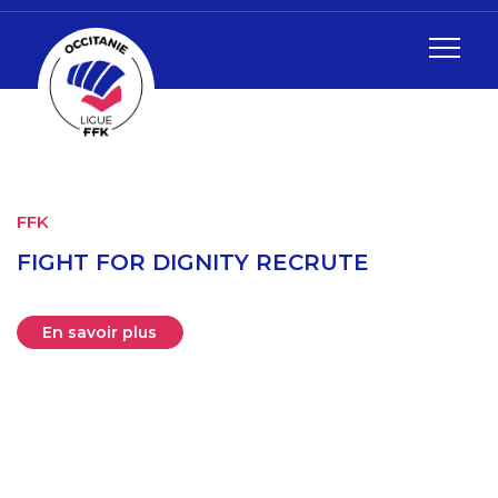
FFK
F
FIGHT FOR DIGNITY RECRUTE

R
D
En savoir plus
O
,
B
Mi
P
c
m
s