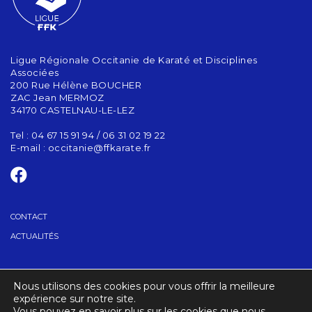
Ligue Régionale Occitanie de Karaté et Disciplines
Associées
200 Rue Hélène BOUCHER
ZAC Jean MERMOZ
34170 CASTELNAU-LE-LEZ
Tel : 04 67 15 91 94 / 06 31 02 19 22
E-mail :
occitanie@ffkarate.fr
CONTACT
ACTUALITÉS
TROUVER UN CLUB
Nous utilisons des cookies pour vous offrir la meilleure
DOCUMENTS UTILES
expérience sur notre site.
Vous pouvez en savoir plus sur les cookies que nous