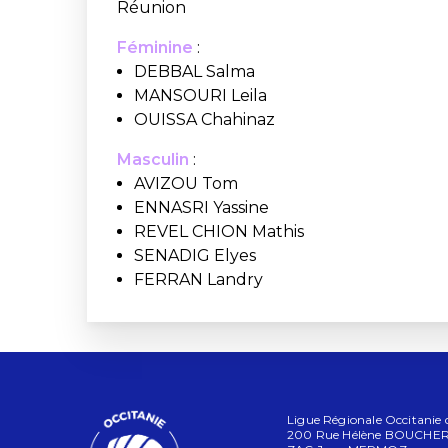
Réunion
Féminine
:
DEBBAL Salma
MANSOURI Leila
OUISSA Chahinaz
Masculin
:
AVIZOU Tom
ENNASRI Yassine
REVEL CHION Mathis
SENADIG Elyes
FERRAN Landry
Ligue Régionale Occitanie d
200 Rue Hélène BOUCHE