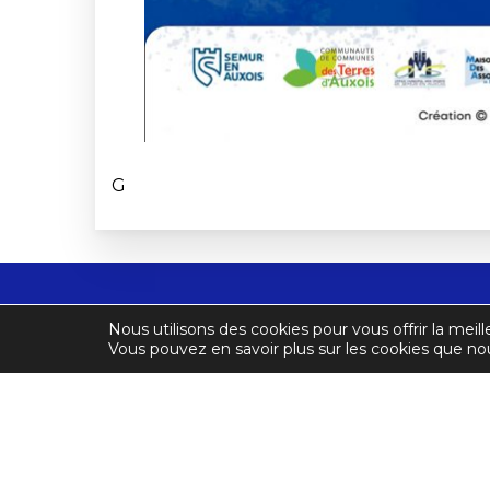
G
Nous utilisons des cookies pour vous offrir la meill
Comité Départemental de Sa
Vous pouvez en savoir plus sur les cookies que nou
Monsieur Mansour Zoberi
255 ROUTE DE LEVIGNY
71850 CHARNAY LES MA
Accueil téléphonique du lun
Tel : 06.84.62.37.36
E-mail :
presidentcdk71@g