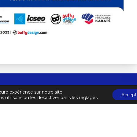
eure expérience sur notre site.
ône-et-Loire de Karaté et Disicplines Associées
Accept
C
s utilisons ou les désactiver dans les réglages.
A
CON
di au vendredi de 9h à 18h
mail.com