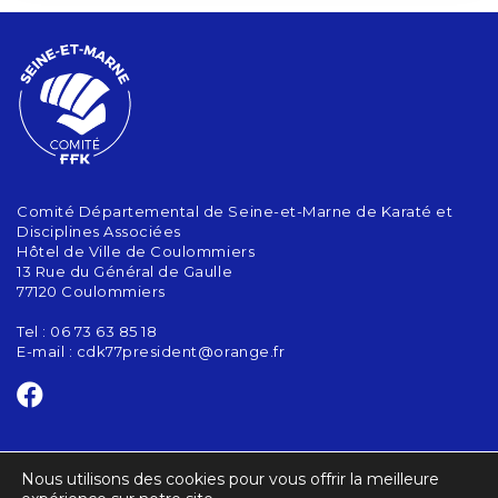
Comité Départemental de Seine-et-Marne de Karaté et
Disciplines Associées
Hôtel de Ville de Coulommiers
13 Rue du Général de Gaulle
77120 Coulommiers
Tel : 06 73 63 85 18
E-mail :
cdk77president@orange.fr
CONTACT
Nous utilisons des cookies pour vous offrir la meilleure
ACTUALITÉS