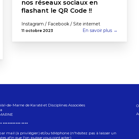
nos réseaux sociaux en
flashant le QR Code !!
Instagram / Facebook / Site internet
En savoir plus →
11 octobre 2023
l-de-Marne de Karaté et Disciplines Associées
C
va
A
-MARNE
* *********** ****
r mail (à privilégier) et/ou téléphone (n'hésitez pas à laisser un
es afin que l'on puisse vous contacter)