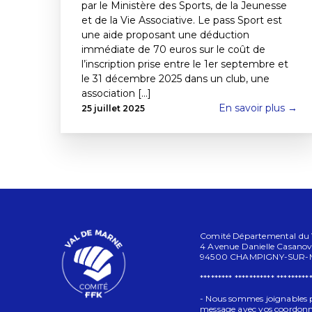
par le Ministère des Sports, de la Jeunesse
et de la Vie Associative. Le pass Sport est
une aide proposant une déduction
immédiate de 70 euros sur le coût de
l’inscription prise entre le 1er septembre et
le 31 décembre 2025 dans un club, une
association [...]
En savoir plus →
25 juillet 2025
Comité Départemental du Va
4 Avenue Danielle Casano
94500 CHAMPIGNY-SUR
********* *********** **********
- Nous sommes joignables pa
message avec vos coordonné