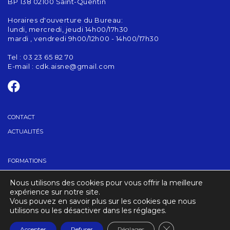
BP 138 02100 Saint-Quentin
Horaires d'ouverture du Bureau:
lundi, mercredi, jeudi 14h00/17h30
mardi , vendredi 9h00/12h00 - 14h00/17h30
Tel : 03 23 65 82 70
E-mail :
cdk.aisne@gmail.com
CONTACT
ACTUALITÉS
FORMATIONS
GRADES
Nous utilisons des cookies pour vous offrir la meilleure
TROUVER UN CLUB
expérience sur notre site.
Vous pouvez en savoir plus sur les cookies que nous
utilisons ou les désactiver dans les réglages.
CRÉDITS
MENTIONS LÉGALES
Fermer la banniè
Accepter
Refuser
Réglages