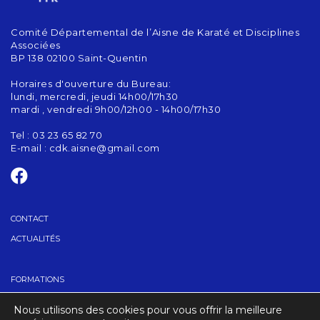
Comité Départemental de l’Aisne de Karaté et Disciplines
Associées
BP 138 02100 Saint-Quentin
Horaires d'ouverture du Bureau:
lundi, mercredi, jeudi 14h00/17h30
mardi , vendredi 9h00/12h00 - 14h00/17h30
Tel : 03 23 65 82 70
E-mail :
cdk.aisne@gmail.com
CONTACT
ACTUALITÉS
FORMATIONS
GRADES
Nous utilisons des cookies pour vous offrir la meilleure
TROUVER UN CLUB