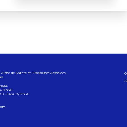
isne de Karaté et Disciplines Associées
C
in
A
reau:
00/17h30
h00 - 14h00/17h30
com