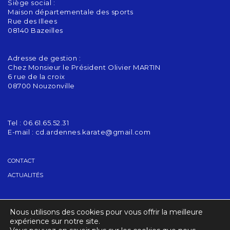
Siège social :
Maison départementale des sports
Rue des Illees
08140 Bazeilles
Adresse de gestion :
Chez Monsieur le Président Olivier MARTIN
6 rue de la croix
08700 Nouzonville
Tel : 06.61.65.52.31
E-mail :
cd.ardennes.karate@gmail.com
CONTACT
ACTUALITÉS
GRADES
Nous utilisons des cookies pour vous offrir la meilleure
TROUVER UN CLUB
expérience sur notre site.