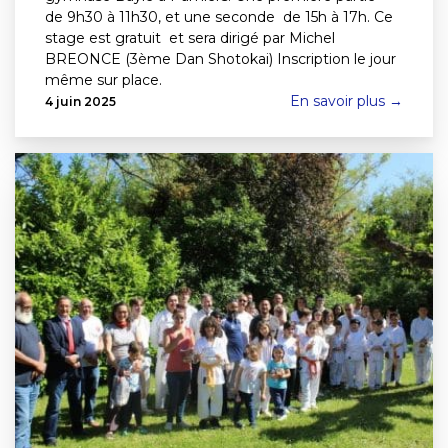
de 9h30 à 11h30, et une seconde de 15h à 17h. Ce
stage est gratuit et sera dirigé par Michel
BREONCE (3ème Dan Shotokai) Inscription le jour
même sur place.
En savoir plus →
4 juin 2025