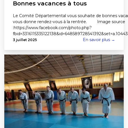
Bonnes vacances à tous
Le Comité Départemental vous souhaite de bonnes vaca
vous donne rendez-vous à la rentrée. Image source
:https://www.facebook.com/photo.php?
fbid=3316115335122138&id=648589728541392&set=a.1044
En savoir plus →
3 juillet 2025