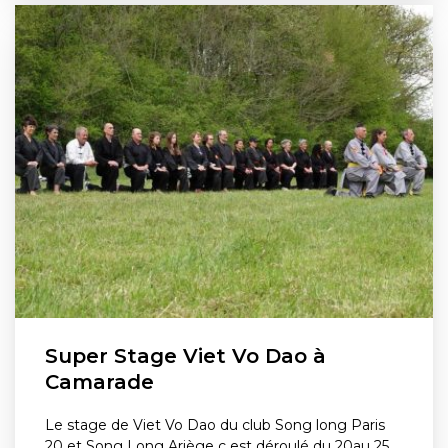
Super Stage Viet Vo Dao à
Camarade
Le stage de Viet Vo Dao du club Song long Paris
20 et Song Long Ariège c est déroulé du 20au 25