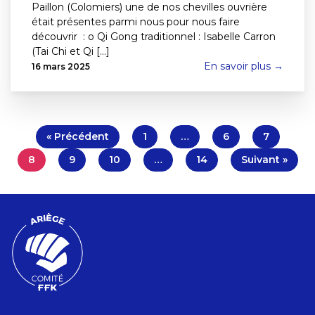
Paillon (Colomiers) une de nos chevilles ouvrière
était présentes parmi nous pour nous faire
découvrir : o Qi Gong traditionnel : Isabelle Carron
(Tai Chi et Qi [...]
En savoir plus →
16 mars 2025
« Précédent
1
…
6
7
8
9
10
…
14
Suivant »