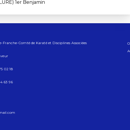
LURE) 1er Benjamin
-Franche-Comté de Karaté et Disciplines Associées
C
A
uveur
5 02 18
4 63 96
mail.com