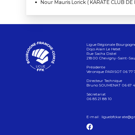
Nour Mauris Lorick ( KARATE CLUB DE 
Ligue Régionale Bourgogne
Dojo Alain Le Hetet
Rue Sacha Distel
21800 Chevigny-Saint-Sa
Présidente
Véronique PARISOT 06 77 7
Directeur Technique
Bruno SOUMENAT 06 67 4
Sécretariat
06 85 21 88 10
E-mail :
liguebfckarate@g