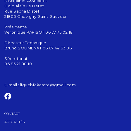
Disciplines Associées
Dojo Alain Le Hetet
Rue Sacha Distel
21800 Chevigny-Saint-Sauveur
Présidente
Véronique PARISOT 06 77 75 02 18
Directeur Technique
Bruno SOUMENAT 06 67 44 63 96
Sécretariat
06 85 21 88 10
E-mail :
liguebfckarate@gmail.com
CONTACT
ACTUALITÉS