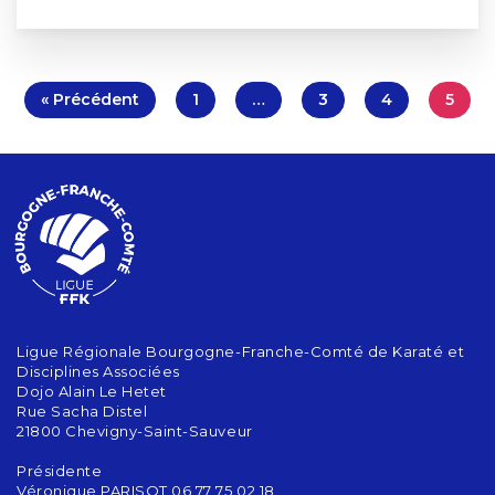
« Précédent
1
…
3
4
5
Ligue Régionale Bourgogne-Franche-Comté de Karaté et
Disciplines Associées
Dojo Alain Le Hetet
Rue Sacha Distel
21800 Chevigny-Saint-Sauveur
Présidente
Véronique PARISOT 06 77 75 02 18