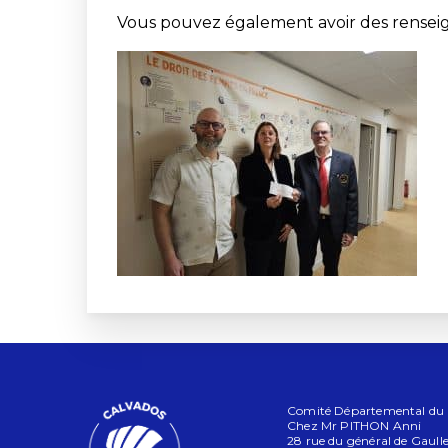
Vous pouvez également avoir des renseigne
Comité Départemental du Ca
Chez Mr PITHON Anni
28 rue du général de Gaull