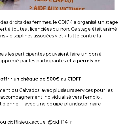
e des droits des femmes, le CDK14 a organisé un stage
t à toutes , licenciées ou non. Ce stage était animé
 disciplines associées » et « lutte contre la
mais les participantes pouvaient faire un don à
apprécié par les participantes et
a permis de
u
offrir un chèque de 500€ au CIDFF
.
ment du Calvados, avec plusieurs services pour les
s, accompagnement individualisé vers l’emploi,
uotidienne, … avec une équipe pluridisciplinaire
u cidfflisieux.accueil@cidff14.fr