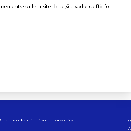
ments sur leur site : http://calvados.cidff.info
lvados de Karaté et Disciplines Associées
C
A
e