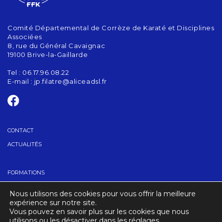
Comité Départemental de Corrèze de Karaté et Disciplines
Associées
8, rue du Général Cavaignac
19100 Brive-la-Gaillarde
Tel : 06.17.96.08.22
E-mail :
jp.filatre@aliceadsl.fr
CONTACT
ACTUALITÉS
FORMATIONS
GRADES
Nous utilisons des cookies pour vous offrir la meilleure
TROUVER UN CLUB
expérience sur notre site.
Vous pouvez en savoir plus sur les cookies que nous
utilisons ou les désactiver dans les réglages.