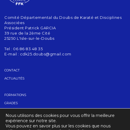
Comité Départemental du Doubs de Karaté et Disciplines
Associées
Président Patrick GARCIA
39 rue de la 2ème Cité
25250 L'Isle-sur-le-Doubs
Tel : 06 86 83 48 35
E-mail :
cdk25.doubs@gmail.com
CONTACT
ACTUALITÉS
FORMATIONS
GRADES
TROUVER UN CLUB
Nous utilisons des cookies pour vous offrir la meilleure
ACCUEIL
expérience sur notre site.
Vous pouvez en savoir plus sur les cookies que nous