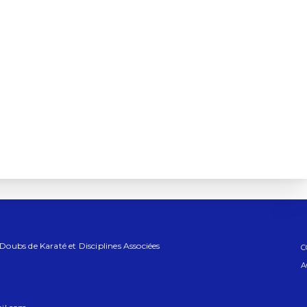
ubs de Karaté et Disciplines Associées
C
A