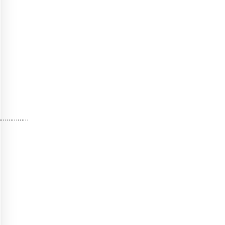
………………