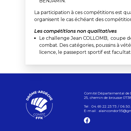
BENJAMIN.
La participation à ces compétitions est qua
organisent le cas échéant des compétitio
Les compétitions non qualitatives
Le challenge Jean COLLOMB, coupe de 
combat. Des catégories, poussins à vété
licence, le passeport sportif est facultat
Comité Départemental de D
25, chemin de brousse 073
Tel : 04.69.22.23.73 / 06.50
E-mail :
alaincondor95@g