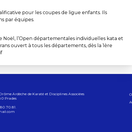
lificative pour les coupes de ligue enfants. Ils
ns par équipes.
Noël, l’Open départementales individuelles kata et
rans ouvert à tous les départements, dès la 1ère
if
rôme Ardèche de Karaté et Disciplines Associées
C
80 Prades
A
.80.70.81.
mail.com