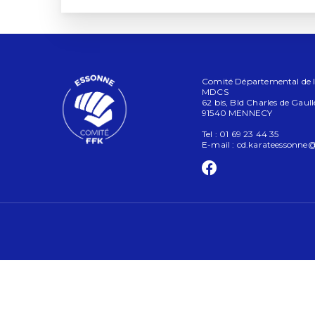
Comité Départemental de l'
MDCS
62 bis, Bld Charles de Gaull
91540 MENNECY
Tel : 01 69 23 44 35
E-mail :
cd.karateessonne@