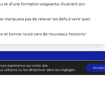
sidu et d’une formation exigeante, illustrant son
 ne manquera pas de relever les défis à venir avec
site et bonne route vers de nouveaux horizons !
eure expérience sur notre site.
ce de Karaté et Disciplines Associées
Accept
C
s utilisons ou les désactiver dans les réglages.
A
rate.fr