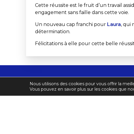
Cette réussite est le fruit d’un travail as
engagement sans faille dans cette voie.
Un nouveau cap franchi pour
Laura
, qui
détermination.
Félicitations à elle pour cette belle réus
Nous utilisons des cookies pour vous offrir la meill
Ligue Régionale Île-de-Fran
Vous pouvez en savoir plus sur les cookies que nou
12 rue Danton
92120 MONTROUGE
Tel : 01 57 99 80 43
E-mail :
secretaire.idf@ffka