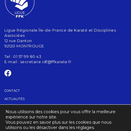
Ligue Régionale Île-de-France de Karaté et Disciplines
Associées
12 rue Danton
92120 MONTROUGE
Tel : 01 57 99 80 43
E-mail :
secretaire.idf@ffkarate.fr
CONTACT
ACTUALITÉS
Nous utilisons des cookies pour vous offrir la meilleure
TROUVER UN CLUB
expérience sur notre site.
Vous pouvez en savoir plus sur les cookies que nous
utilisons ou les désactiver dans les réglages.