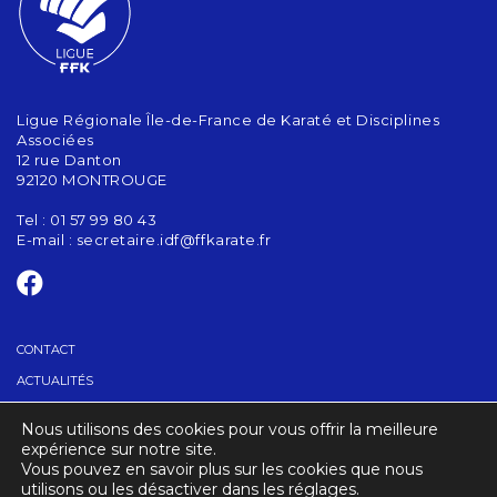
Ligue Régionale Île-de-France de Karaté et Disciplines
Associées
12 rue Danton
92120 MONTROUGE
Tel : 01 57 99 80 43
E-mail :
secretaire.idf@ffkarate.fr
CONTACT
ACTUALITÉS
Nous utilisons des cookies pour vous offrir la meilleure
TROUVER UN CLUB
expérience sur notre site.
Vous pouvez en savoir plus sur les cookies que nous
utilisons ou les désactiver dans les réglages.