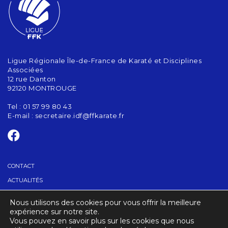
Ligue Régionale Île-de-France de Karaté et Disciplines
Associées
12 rue Danton
92120 MONTROUGE
Tel : 01 57 99 80 43
E-mail :
secretaire.idf@ffkarate.fr
CONTACT
ACTUALITÉS
Nous utilisons des cookies pour vous offrir la meilleure
TROUVER UN CLUB
expérience sur notre site.
Vous pouvez en savoir plus sur les cookies que nous