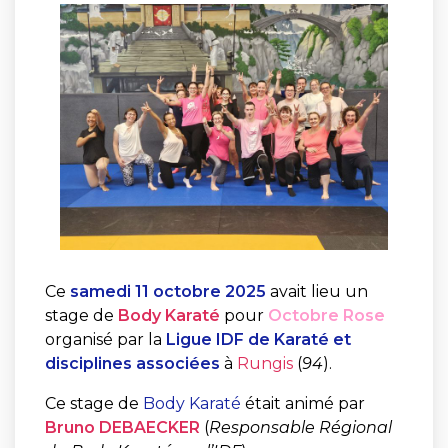
Ce
samedi 11 octobre 2025
avait lieu un
stage de
Body Karaté
pour
Octobre Rose
organisé par la
Ligue IDF de Karaté et
disciplines associées
à
Rungis
(
94
).
Ce stage de
Body Karaté
était animé par
Bruno DEBAECKER
(
Responsable Régional