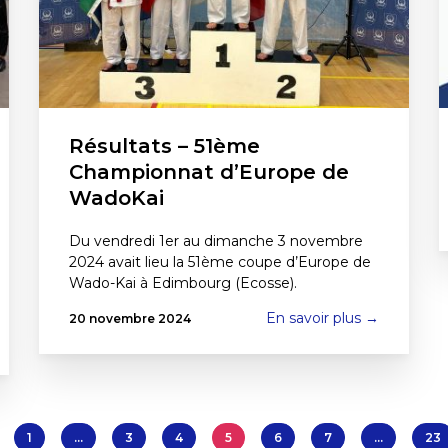
Résultats – 51ème
Championnat d’Europe de
WadoKai
Du vendredi 1er au dimanche 3 novembre
2024 avait lieu la 51ème coupe d’Europe de
Wado-Kai à Edimbourg (Ecosse).
En savoir plus →
20 novembre 2024
1
…
3
4
5
6
7
…
23