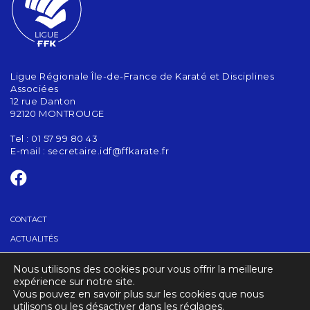
Ligue Régionale Île-de-France de Karaté et Disciplines
Associées
12 rue Danton
92120 MONTROUGE
Tel : 01 57 99 80 43
E-mail :
secretaire.idf@ffkarate.fr
CONTACT
ACTUALITÉS
Nous utilisons des cookies pour vous offrir la meilleure
TROUVER UN CLUB
expérience sur notre site.
Vous pouvez en savoir plus sur les cookies que nous
utilisons ou les désactiver dans les réglages.