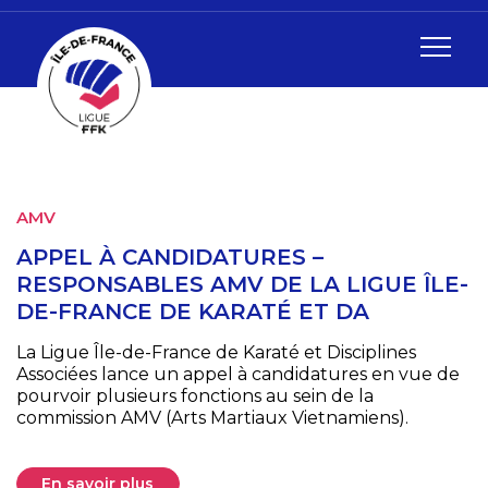
AMV
A
APPEL À CANDIDATURES –
L
RESPONSABLES AMV DE LA LIGUE ÎLE-
R
DE-FRANCE DE KARATÉ ET DA
L
La Ligue Île-de-France de Karaté et Disciplines
L
Associées lance un appel à candidatures en vue de
A
le
pourvoir plusieurs fonctions au sein de la
L
n
commission AMV (Arts Martiaux Vietnamiens).
d
d
En savoir plus