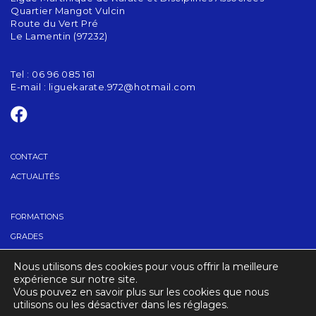
Quartier Mangot Vulcin
Route du Vert Pré
Le Lamentin (97232)
Tel : 06 96 085 161
E-mail :
liguekarate.972@hotmail.com
CONTACT
ACTUALITÉS
FORMATIONS
GRADES
TROUVER UN CLUB
Nous utilisons des cookies pour vous offrir la meilleure
CALENDRIER
expérience sur notre site.
Vous pouvez en savoir plus sur les cookies que nous
utilisons ou les désactiver dans les réglages.