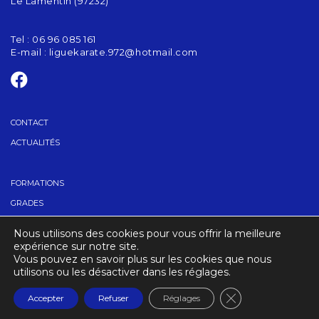
Le Lamentin (97232)
Tel : 06 96 085 161
E-mail :
liguekarate.972@hotmail.com
CONTACT
ACTUALITÉS
FORMATIONS
GRADES
TROUVER UN CLUB
Nous utilisons des cookies pour vous offrir la meilleure
CALENDRIER
expérience sur notre site.
Vous pouvez en savoir plus sur les cookies que nous
utilisons ou les désactiver dans les réglages.
CRÉDITS
MENTIONS LÉGALES
Fermer la banniè
Accepter
Refuser
Réglages