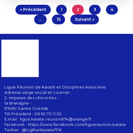
« Précédent
1
2
3
4
…
15
Suivant »
Ligue Réunion de Karaté et Disciplines Associées
Adresse siège social et courrier :
2, impasse des chicorées -
la Bretagne -
97490 Sainte Clotilde
Tél Président : 06 92 70 11 20
E.mail : ligue.karate.reunion974@orange.fr
facebook : https://www.facebook.com/liguereunion.karate
Twitter : @LigRunKarateFFK