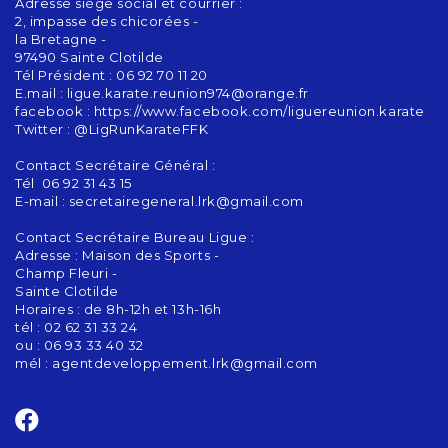
Adresse siège social et courrier :
2, impasse des chicorées -
la Bretagne -
97490 Sainte Clotilde
Tél Président : 06 92 70 11 20
E.mail : ligue.karate.reunion974@orange.fr
facebook : https://www.facebook.com/liguereunion.karate
Twitter : @LigRunKarateFFK
Contact Secrétaire Général :
Tél 06 92 31 43 15
E-mail : secretairegeneral.lrk@gmail.com
Contact Secrétaire Bureau Ligue :
Adresse : Maison des Sports -
Champ Fleuri -
Sainte Clotilde
Horaires : de 8h-12h et 13h-16h
tél : 02 62 31 33 24
ou : 06 93 33 40 32
mél : agentdeveloppement.lrk@gmail.com