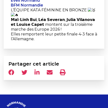
Eveil Normand
BFM Normandie
L’ÉQUIPE KATA FÉMININE EN BRONZE
𝗠𝗮𝗶̈-𝗟𝗶𝗻𝗵 𝗕𝘂𝗶, 𝗟𝗲́𝗮 𝗦𝗲𝘃𝗲𝗿𝗮𝗻, 𝗝𝘂𝗹𝗶𝗮 𝗩𝗶𝗹𝗮𝗻𝗼𝘃𝗮
𝗲𝘁 𝗟𝗼𝘂𝗶𝘀𝗲 𝗖𝗮𝗽𝗲𝘁 montent sur la troisième
marche des Europe 2026 !
Elles remportent leur petite finale 4-3 face à
l’Allemagne.
Partager cet article