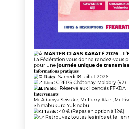
𝗠𝗔𝗦𝗧𝗘𝗥 𝗖𝗟𝗔𝗦𝗦 𝗞𝗔𝗥𝗔𝗧𝗘́ 𝟮𝟬𝟮𝟲 – 𝗟’
La Fédération vous donne rendez-vous pour 
pour une 𝗷𝗼𝘂𝗿𝗻𝗲́𝗲 𝘂𝗻𝗶𝗾𝘂𝗲 𝗱𝗲 𝘁𝗿𝗮𝗻𝘀𝗺𝗶𝘀𝘀𝗶
𝐈𝐧𝐟𝐨𝐫𝐦𝐚𝐭𝐢𝐨𝐧𝐬 𝐩𝐫𝐚𝐭𝐢𝐪𝐮𝐞𝐬 :
𝐃𝐚𝐭𝐞𝐬 : Samedi 18 juillet 2026
𝐋𝐢𝐞𝐮 : CREPS Châtenay-Malabry (92)
𝐏𝐮𝐛𝐥𝐢𝐜 : Réservé aux licenciés FFKDA
𝐈𝐧𝐭𝐞𝐫𝐯𝐞𝐧𝐚𝐧𝐭𝐬 :
Mr Adaniya Seisuke, Mr Ferry Alain, Mr Fis
Shimabukuro Yukinobu
𝐓𝐚𝐫𝐢𝐟𝐬 : 40 € (Repas en option à 12€)
Retrouvez toutes les infos et le lien 