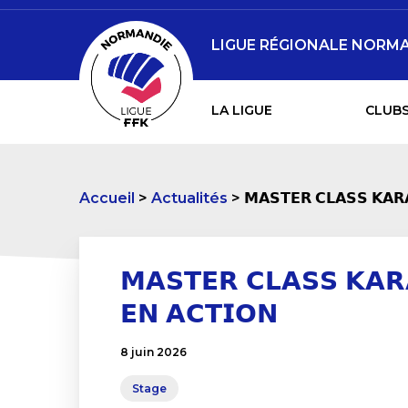
LIGUE RÉGIONALE NORMA
LA LIGUE
CLUBS
Accueil
Actualités
𝗠𝗔𝗦𝗧𝗘𝗥 𝗖𝗟𝗔𝗦𝗦 𝗞𝗔𝗥𝗔
𝗠𝗔𝗦𝗧𝗘𝗥 𝗖𝗟𝗔𝗦𝗦 𝗞𝗔𝗥𝗔
𝗘𝗡 𝗔𝗖𝗧𝗜𝗢𝗡
8 juin 2026
Stage