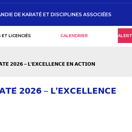
NDIE DE KARATÉ ET DISCIPLINES ASSOCIÉES
 ET LICENCIÉS
CALENDRIER
ALERT
𝗧𝗘́ 𝟮𝟬𝟮𝟲 – 𝗟’𝗘𝗫𝗖𝗘𝗟𝗟𝗘𝗡𝗖𝗘 𝗘𝗡 𝗔𝗖𝗧𝗜𝗢𝗡
𝗧𝗘́ 𝟮𝟬𝟮𝟲 – 𝗟’𝗘𝗫𝗖𝗘𝗟𝗟𝗘𝗡𝗖𝗘