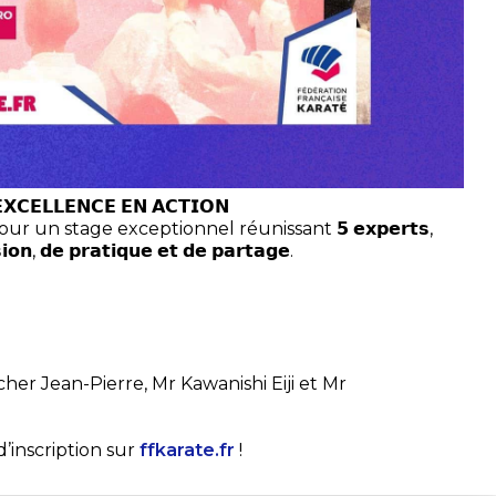
𝗫𝗖𝗘𝗟𝗟𝗘𝗡𝗖𝗘 𝗘𝗡 𝗔𝗖𝗧𝗜𝗢𝗡
un stage exceptionnel réunissant 𝟱 𝗲𝘅𝗽𝗲𝗿𝘁𝘀,
𝗻, 𝗱𝗲 𝗽𝗿𝗮𝘁𝗶𝗾𝘂𝗲 𝗲𝘁 𝗱𝗲 𝗽𝗮𝗿𝘁𝗮𝗴𝗲.
cher Jean-Pierre, Mr Kawanishi Eiji et Mr
d’inscription sur
ffkarate.fr
!