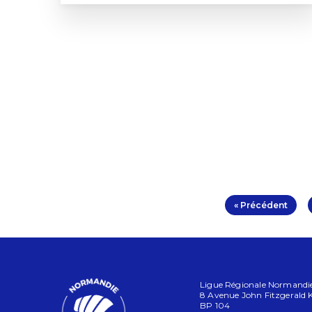
« Précédent
Ligue Régionale Normandie 
8 Avenue John Fitzgerald
BP 104