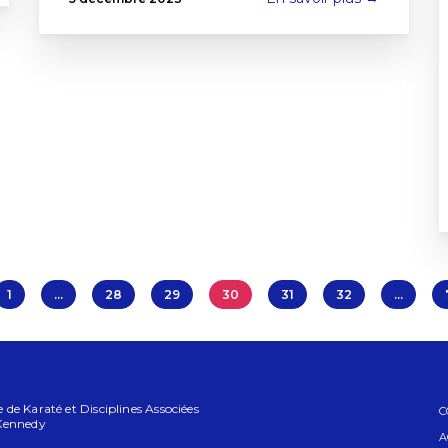
1
…
28
29
30
31
32
…
de Karaté et Disciplines Associées
C
 Kennedy
A