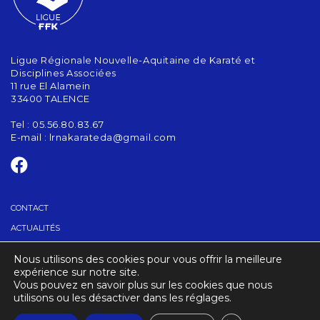
Ligue Régionale Nouvelle-Aquitaine de Karaté et
Disciplines Associées
11 rue El Alamein
33400 TALENCE
Tel : 05.56.80.83.67
E-mail :
lrnakarateda@gmail.com
CONTACT
ACTUALITÉS
Nous utilisons des cookies pour vous offrir la meilleure
TROUVER UN CLUB
expérience sur notre site.
Vous pouvez en savoir plus sur les cookies que nous
utilisons ou les désactiver dans les réglages.
CRÉDITS
MENTIONS LÉGALES