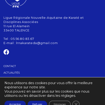
Ligue Régionale Nouvelle-Aquitaine de Karaté et
Disciplines Associées
11 rue El Alamein
33400 TALENCE
Tel : 05.56.80.83.67
E-mail :
lrnakarateda@gmail.com
CONTACT
ACTUALITÉS
Nous utilisons des cookies pour vous offrir la meilleure
TROUVER UN CLUB
expérience sur notre site.
Vous pouvez en savoir plus sur les cookies que nous
utilisons ou les désactiver dans les réglages.
CRÉDITS
MENTIONS LÉGALES
Fermer la banniè
Accepter
Refuser
Réglages