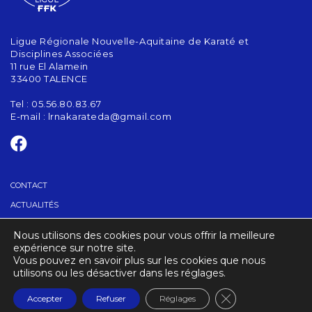
Ligue Régionale Nouvelle-Aquitaine de Karaté et
Disciplines Associées
11 rue El Alamein
33400 TALENCE
Tel : 05.56.80.83.67
E-mail :
lrnakarateda@gmail.com
CONTACT
ACTUALITÉS
Nous utilisons des cookies pour vous offrir la meilleure
TROUVER UN CLUB
expérience sur notre site.
Vous pouvez en savoir plus sur les cookies que nous
utilisons ou les désactiver dans les réglages.
CRÉDITS
MENTIONS LÉGALES
Fermer la banniè
Accepter
Refuser
Réglages